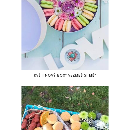
KVĚTINOVÝ BOX“ VEZMEŠ SI MĚ“