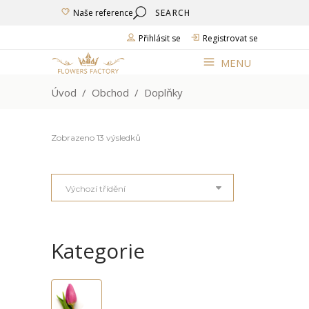
Search
Naše reference
for:
Přihlásit se
Registrovat se
MENU
Úvod
/
Obchod
/
Doplňky
Zobrazeno 13 výsledků
Výchozí třídění
Kategorie