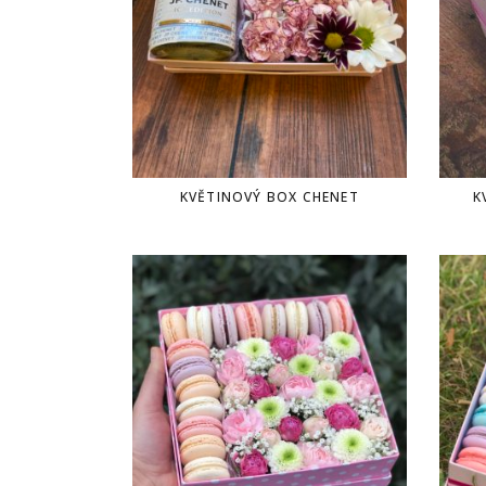
KVĚTINOVÝ BOX CHENET
K