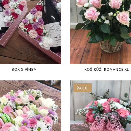
BOX S VÍNEM
KOŠ RŮŽÍ ROMANCE XL
Sold