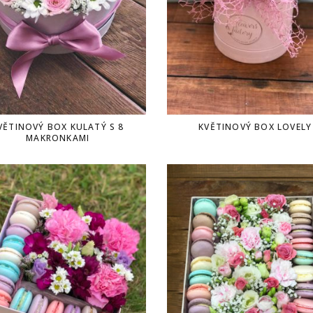
VĚTINOVÝ BOX KULATÝ S 8
KVĚTINOVÝ BOX LOVELY
MAKRONKAMI