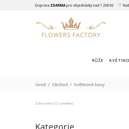
Doprava
ZDARMA
pro objednávky nad 1 200 Kč
Naš
RŮŽE
KVĚTINO
LUXUSNÍ RŮŽ
Úvod
/
Obchod
/
Květinové boxy
Zobrazeno 22 výsledků
Kategorie