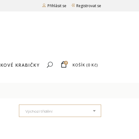
Přihlásit se
Registrovat se
0
KOVÉ KRABIČKY
KOŠÍK
(
0
Kč
)
Výchozí třídění