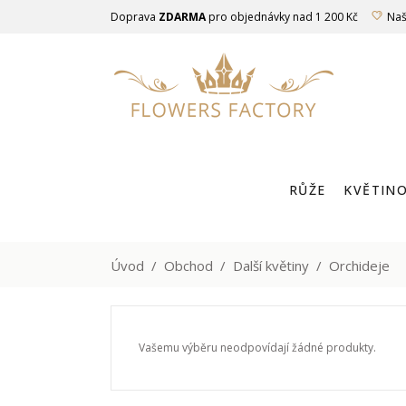
Doprava
ZDARMA
pro objednávky nad 1 200 Kč
Naš
RŮŽE
KVĚTINO
LUXUSNÍ RŮŽ
Úvod
/
Obchod
/
Další květiny
/
Orchideje
Vašemu výběru neodpovídají žádné produkty.