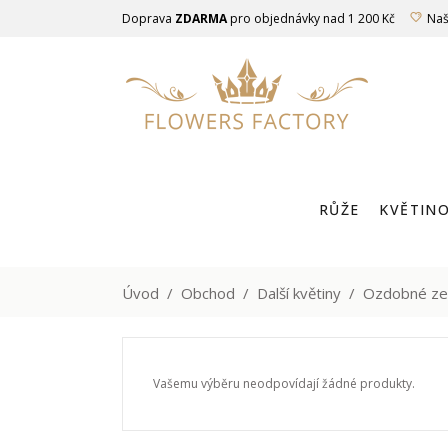
Doprava
ZDARMA
pro objednávky nad 1 200 Kč
Naš
RŮŽE
KVĚTINO
LUXUSNÍ RŮŽ
Úvod
/
Obchod
/
Další květiny
/
Ozdobné zel
Vašemu výběru neodpovídají žádné produkty.