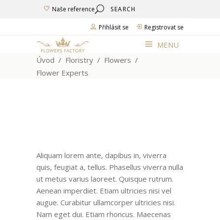
Search
Naše reference
for:
Přihlásit se
Registrovat se
MENU
Úvod
/
Floristry
/
Flowers
/
Flower Experts
Aliquam lorem ante, dapibus in, viverra
quis, feugiat a, tellus. Phasellus viverra nulla
ut metus varius laoreet. Quisque rutrum.
Aenean imperdiet. Etiam ultricies nisi vel
augue. Curabitur ullamcorper ultricies nisi.
Nam eget dui. Etiam rhoncus. Maecenas