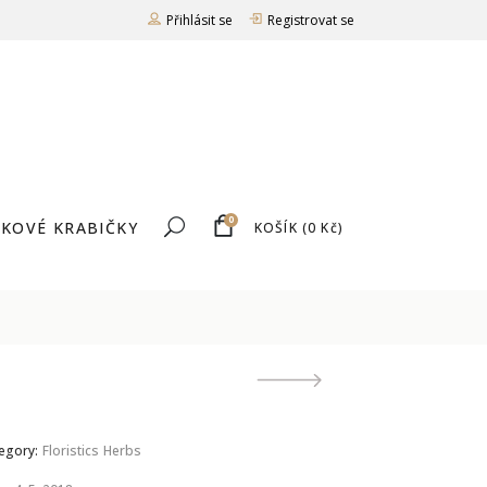
Přihlásit se
Registrovat se
0
KOVÉ KRABIČKY
KOŠÍK
(
0
Kč
)
egory:
Floristics
Herbs