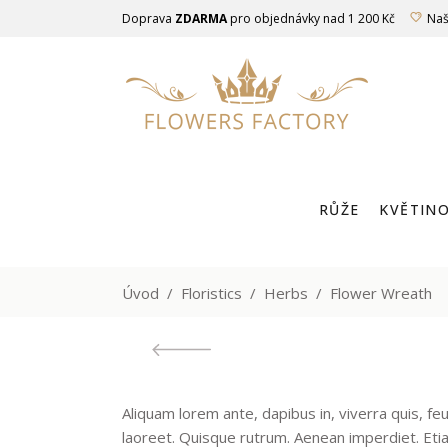
Doprava
ZDARMA
pro objednávky nad 1 200 Kč
Naš
RŮŽE
KVĚTINO
LUXUSNÍ RŮŽ
Úvod
/
Floristics
/
Herbs
/
Flower Wreath
Aliquam lorem ante, dapibus in, viverra quis, feu
laoreet. Quisque rutrum. Aenean imperdiet. Etiam 