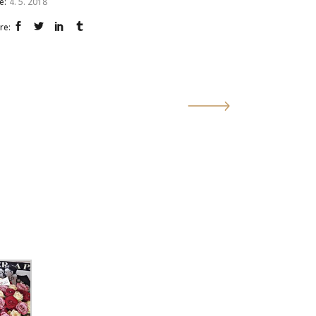
e:
4. 5. 2018
re: