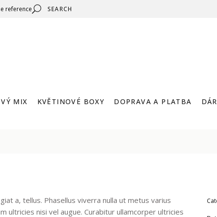
Search
e reference
for:
VÝ MIX
KVĚTINOVÉ BOXY
DOPRAVA A PLATBA
DÁR
E
BAREVNÉ RŮŽE
KVĚTINY V KRABIČCE
RŮŽE V KRABIČCE
giat a, tellus. Phasellus viverra nulla ut metus varius
Cat
ultricies nisi vel augue. Curabitur ullamcorper ultricies