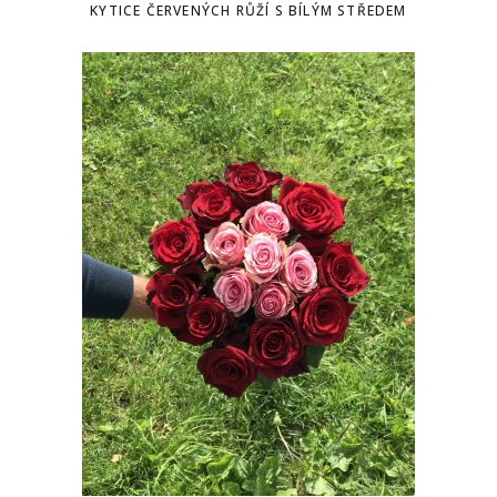
KYTICE ČERVENÝCH RŮŽÍ S BÍLÝM STŘEDEM