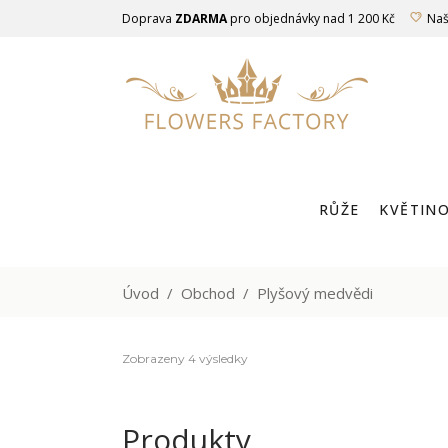
Doprava
ZDARMA
pro objednávky nad 1 200 Kč
Naš
RŮŽE
KVĚTINO
LUXUSNÍ RŮŽ
Úvod
/
Obchod
/
Plyšový medvědi
Zobrazeny 4 výsledky
Produkty