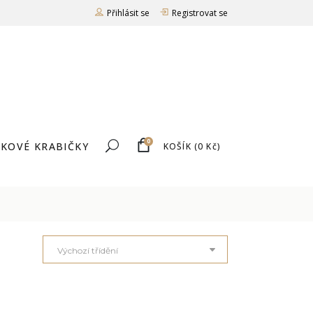
Přihlásit se
Registrovat se
0
KOVÉ KRABIČKY
KOŠÍK
(
0
Kč
)
Výchozí třídění