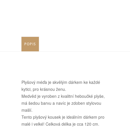
POPIS
Plyšový méďa je skvělým dárkem ke každé
kytici, pro krásnou ženu.
Medvěd je vyroben z kvalitní heboučké plyše,
má šedou barvu a navíc je zdoben stylovou
mašlí.
Tento plyšový kousek je ideálním dárkem pro
malé i velké! Celková délka je cca 120 cm.