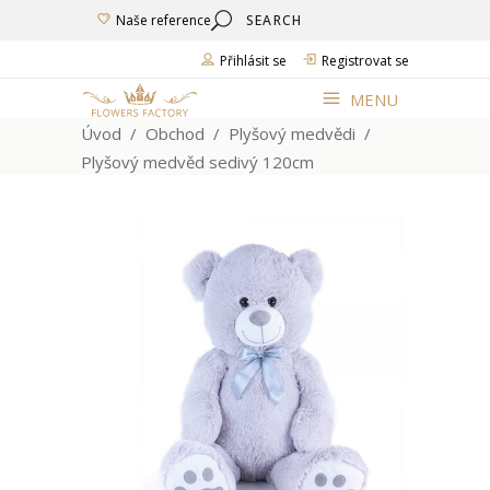
Search
Naše reference
for:
Přihlásit se
Registrovat se
MENU
Úvod
/
Obchod
/
Plyšový medvědi
/
Plyšový medvěd sedivý 120cm